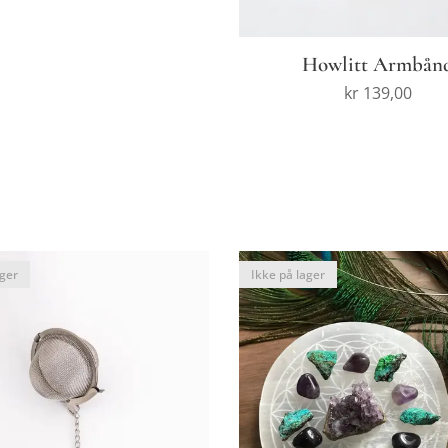
Howlitt Armbån
kr
139,00
ager
Ikke på lager