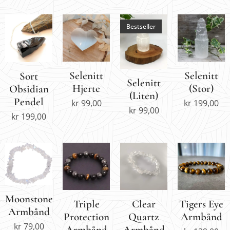
Bestseller
Selenitt
Selenitt
Sort
Selenitt
Hjerte
(Stor)
Obsidian
(Liten)
Pendel
kr
99,00
kr
199,00
kr
99,00
kr
199,00
Moonstone
Triple
Clear
Tigers Eye
Armbånd
Protection
Quartz
Armbånd
kr
79,00
Armbånd
Armbånd