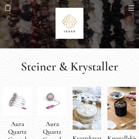
Steiner & Krystaller
Aura
Aura
Quartz
Quartz
Kvartskrystall
Krystallskje