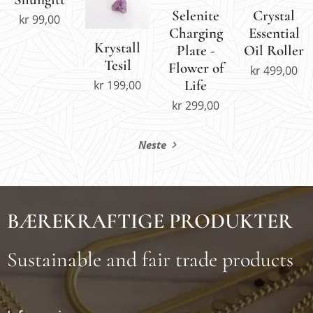
Selenite
Crystal
kr
99,00
Charging
Essential
Krystall
Plate -
Oil Roller
Tesil
Flower of
kr
499,00
Life
kr
199,00
kr
299,00
Neste
BÆREKRAFTIGE PRODUKTER
Sustainable and fair trade products