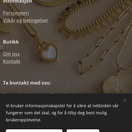
Informasjon
Personvern
Vilkår og betingelser
Butikk
Om oss
Kontakt
Ta kontakt med oss:
E-post: indah.norway@gmail.com
Telefonnummer: (+47) 45435429
Vi bruker informasjonskapsler for å sikre at nettsiden vår
fungerer som det skal, og for å tilby deg best mulig
Org. nr: NO 929 829 891
brukeropplevelse.