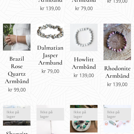
kr
139,00
kr
139,00
kr
79,00
Dalmatian
Jasper
Brazil
Howlitt
Armband
Rose
Armbånd
Rhodonite
kr
79,00
Quartz
kr
139,00
Armbånd
Armbånd
kr
139,00
kr
99,00
Ikke på
Ikke på
Ikke på
Ikke på
lager
lager
lager
lager
Shungitt