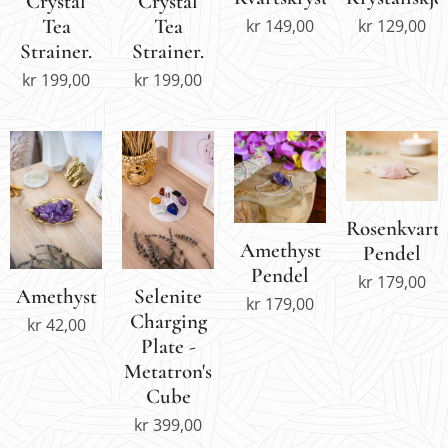
Crystal
Crystal
Tea
Tea
kr
149,00
kr
129,00
Strainer.
Strainer.
kr
199,00
kr
199,00
Rosenkvarts
Amethyst
Pendel
Pendel
kr
179,00
Amethyst
Selenite
kr
179,00
Charging
kr
42,00
Plate -
Metatron's
Cube
kr
399,00