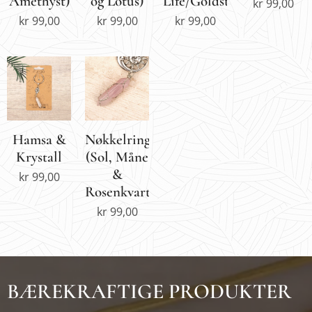
Amethyst)
og Lotus)
Life/Goldstone)
kr
99,00
kr
99,00
kr
99,00
kr
99,00
Hamsa &
Nøkkelring
Krystall
(Sol, Måne
&
kr
99,00
Rosenkvarts)
kr
99,00
BÆREKRAFTIGE PRODUKTER