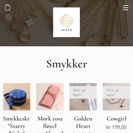
Smykker
Ikke på
Ikke på
lager
lager
Smykkeskrin
Mørk rosa
Golden
Cowgirl
"Starry
fløyel
Heart
kr
199,00