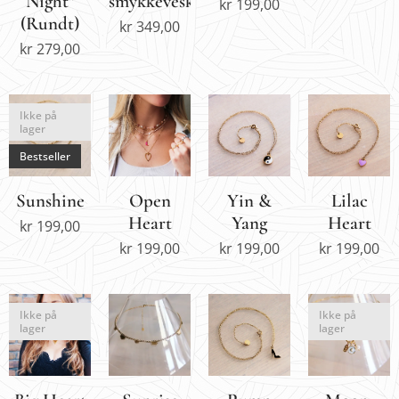
Night"
smykkeveske
kr
199,00
(Rundt)
kr
349,00
kr
279,00
Ikke på
lager
Bestseller
Sunshine
Open
Yin &
Lilac
Heart
Yang
Heart
kr
199,00
kr
199,00
kr
199,00
kr
199,00
Ikke på
Ikke på
lager
lager