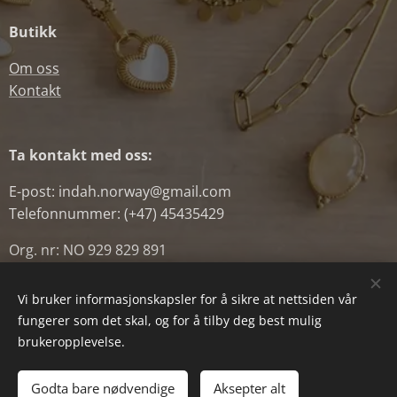
Butikk
Om oss
Kontakt
Ta kontakt med oss:
E-post: indah.norway@gmail.com
Telefonnummer: (+47) 45435429
Org. nr: NO 929 829 891
Vi bruker informasjonskapsler for å sikre at nettsiden vår
fungerer som det skal, og for å tilby deg best mulig
Powered by
Webnode
Informasjonskapsler
brukeropplevelse.
Legg til i handlekurven
Godta bare nødvendige
Aksepter alt