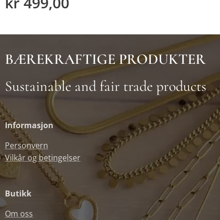
kr
499,00
BÆREKRAFTIGE PRODUKTER
Sustainable and fair trade products
Informasjon
Personvern
Vilkår og betingelser
Butikk
Om oss