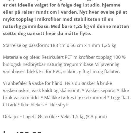
er det ideelle valget for å følge deg i studio, hjemme
eller på reiser rundt om i verden. Nyt hver øvelse på et
mykt topplag i mikrofiber med stabiliteten til en
naturlig gummibase. Med bare 1,25 kg vil denne matten
støtte deg uansett hvor du måtte flyte.
Størrelse og passform: 183 cm x 66 cm x 1 mm 1,25 kg
Materiale og pleie: Resirkulert PET mikrofiber topplag 100 %
biologisk nedbrytbar naturlig tregummibase Miljøvennlig
vannbasert blekk Fri for PVC, silikon, giftig lim og ftalater.
Vi anbefaler å vaske for hånd. Hvis du ønsker å bruke
vaskemaskin, vask kaldt og skånsomt. * Vaskes separat * Ikke
bruk vaskemiddel * Må ikke tørkes i tørketrommel * Legg flatt
til tørk * Ikke blekes * Ikke stryk
Detaljer • Laget i Østerrike • Vekt: 1,5 kg (3,3 pund)