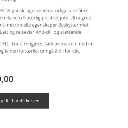
: Vegansk laget med naturlige jute-fibre
jemikaliefri Naturlig polstret jute Ultra grep
anti-mikrobielle egenskaper Beskytter mot
Lett og reiseklar Anti-skli og støttende
ELL: For å rengjøre, tørk av matten med en
og la den lufttørke, unngå å bli for våt.
9,00
g til i handlekurven