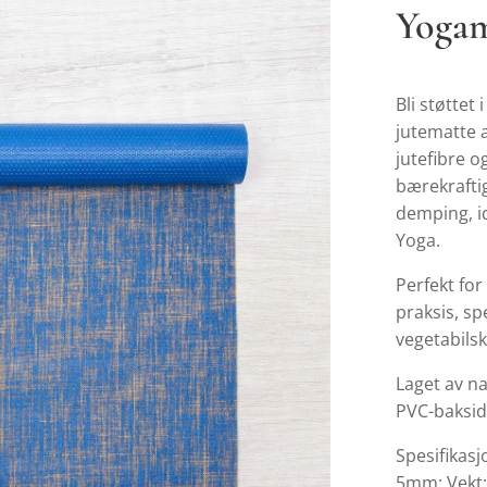
Yogam
Bli støttet
jutematte a
jutefibre o
bærekrafti
demping, i
Yoga.
Perfekt for
praksis, sp
vegetabils
Laget av n
PVC-baksid
Spesifikas
5mm; Vekt: