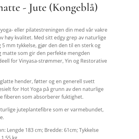
atte - Jute (Kongeblå)
 i yoga- eller pilatestreningen din med vår vakre
v høy kvalitet. Med sitt edgy grep av naturlige
g 5 mm tykkelse, gjør den den til en sterk og
g matte som gir den perfekte mengden
deell for Vinyasa-strømmer, Yin og Restorative
 glatte hender, føtter og en generell svett
esielt for Hot Yoga på grunn av den naturlige
ke fiberen som absorberer fuktighet.
aturlige juteplantefibre som er varmebundet,
e.
jon: Lengde 183 cm; Bredde: 61cm; Tykkelse
 1,55 kg