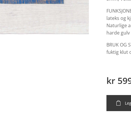
FUNKSJONER
lateks og k
Naturlige 
harde gulv 
BRUK OG ST
fuktig klut 
kr
59
Leg