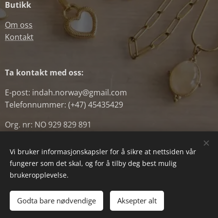
Butikk
Om oss
Kontakt
Ta kontakt med oss:
E-post: indah.norway@gmail.com
Telefonnummer: (+47) 45435429
Org. nr: NO 929 829 891
Vi bruker informasjonskapsler for å sikre at nettsiden vår
fungerer som det skal, og for å tilby deg best mulig
Powered by
Webnode
Informasjonskapsler
brukeropplevelse.
Ikke på lager
Godta bare nødvendige
Aksepter alt