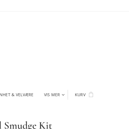
NHET & VELVÆRE
VIS MER
KURV
l Smudge Kit