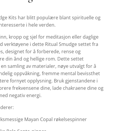
ge Kits har blitt populære blant spirituelle og
interesserte i hele verden.
nn, kropp og sjel for meditasjon eller daglige
d verktøyene i dette Ritual Smudge settet fra
s, designet for å forberede, rense og
e din ånd og hellige rom. Dette settet
en samling av materialer, nøye utvalgt for å
åndelig oppvåkning, fremme mental bevissthet
tere fornyet opplysning. Bruk gjenstandene i
ibrere frekvensene dine, lade chakraene dine og
 med negativ energi.
uderer:
rksmessige Mayan Copal røkelsespinner