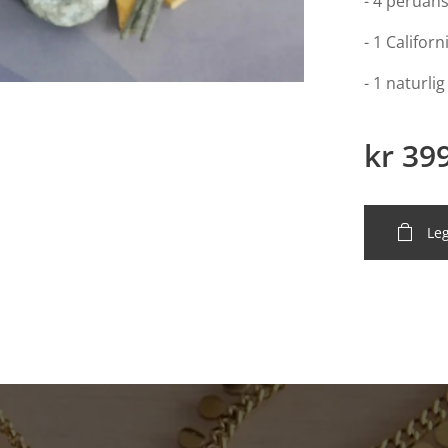
- 4 peruan
- 1 Califor
- 1 naturlig
kr
39
Leg