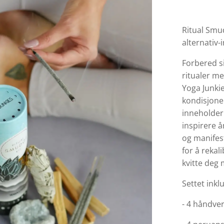
Ritual Smud
alternativ-
Forbered si
ritualer me
Yoga Junkie
kondisjoner
inneholder 
inspirere 
og manifes
for å rekal
kvitte deg
Settet inkl
- 4 håndve