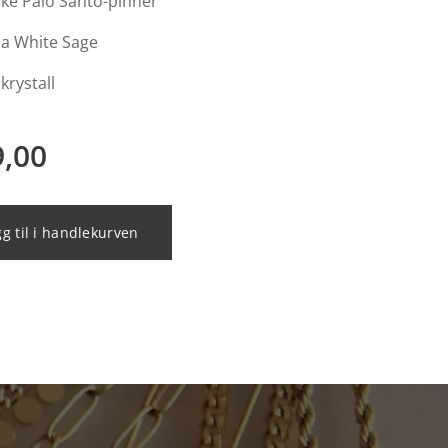
ske Palo Santo-pinner
nia White Sage
 krystall
9,00
g til i handlekurven