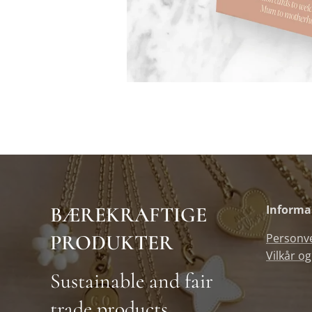
BÆREKRAFTIGE
Informa
PRODUKTER
Personv
Vilkår og
Sustainable and fair
trade products