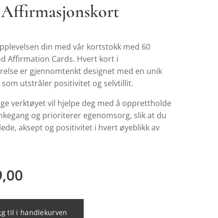
 Affirmasjonskort
plevelsen din med vår kortstokk med 60
 Affirmation Cards. Hvert kort i
else er gjennomtenkt designet med en unik
som utstråler positivitet og selvtillit.
ige verktøyet vil hjelpe deg med å opprettholde
nkegang og prioriterer egenomsorg, slik at du
lede, aksept og positivitet i hvert øyeblikk av
9,00
g til i handlekurven