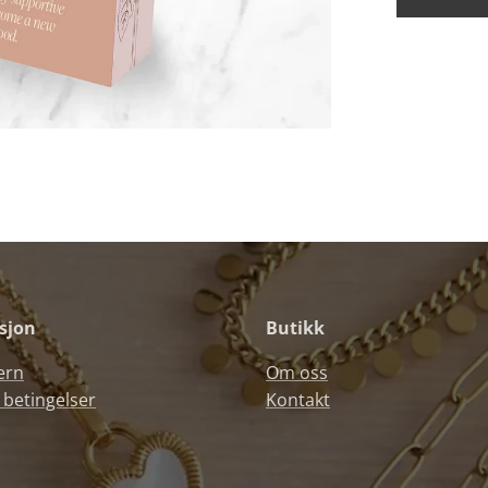
sjon
Butikk
ern
Om oss
 betingelser
Kontakt