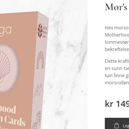
Mor's
Hev morsop
Motherhood
lommestørr
bekreftelse 
Dette kraft
en sunn ta
kan finne g
morsrollen
kr
14
Leg