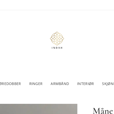
ØREDOBBER
RINGER
ARMBÅND
INTERIØR
SKJØN
Måne