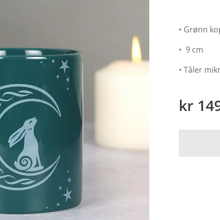
• Grønn ko
• 9 cm
• Tåler mi
kr
14