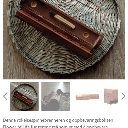
Denne røkelsespinnebrenneren og oppbevaringsboksen
Flower of Life fungerer også som et sted å oppbevare