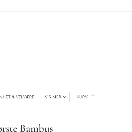
NHET & VELVÆRE
VIS MER
KURV
rste Bambus