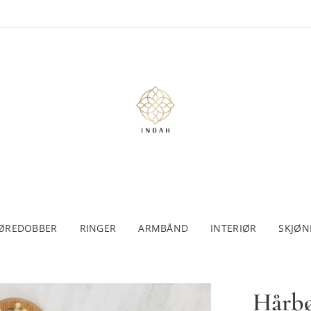
ØREDOBBER
RINGER
ARMBÅND
INTERIØR
SKJØN
Hårbø