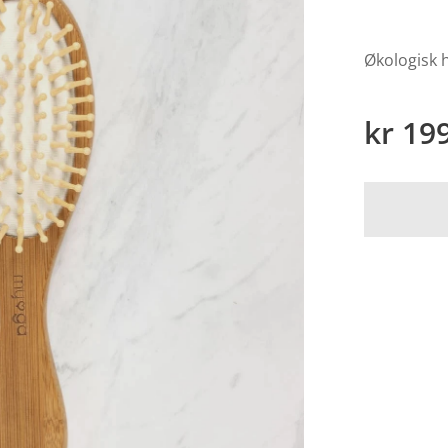
Økologisk h
kr
19