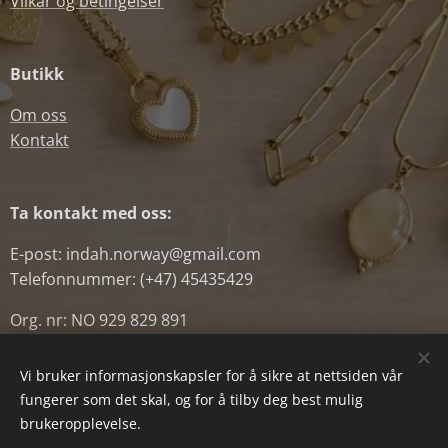
Vilkår og betingelser
Butikk
Om oss
Kontakt
Ta kontakt med oss:
E-post: indah.norway@gmail.com
Telefonnummer: (+47) 45435429
Org. nr: NO 929 829 891
Vi bruker informasjonskapsler for å sikre at nettsiden vår
fungerer som det skal, og for å tilby deg best mulig
Powered by
Webnode
Informasjonskapsler
brukeropplevelse.