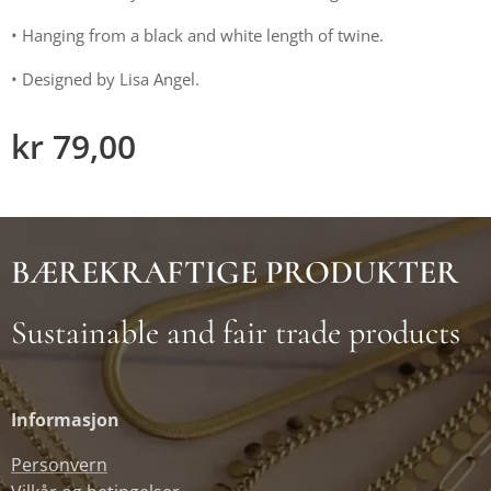
• Hanging from a black and white length of twine.
• Designed by Lisa Angel.
kr
79,00
BÆREKRAFTIGE PRODUKTER
Sustainable and fair trade products
Informasjon
Personvern