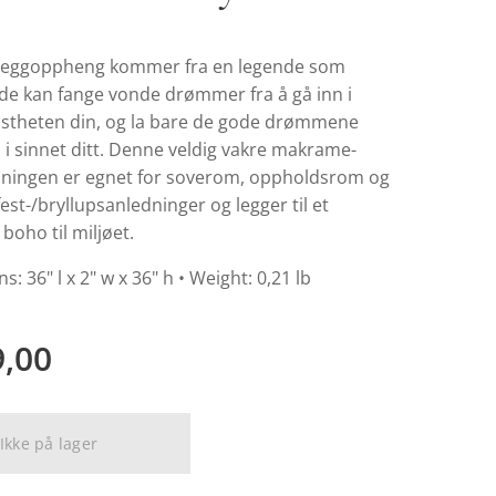
eggoppheng kommer fra en legende som
 de kan fange vonde drømmer fra å gå inn i
stheten din, og la bare de gode drømmene
i sinnet ditt. Denne veldig vakre makrame-
ningen er egnet for soverom, oppholdsrom og
fest-/bryllupsanledninger og legger til et
boho til miljøet.
s: 36" l x 2" w x 36" h • Weight: 0,21 lb
9,00
Ikke på lager