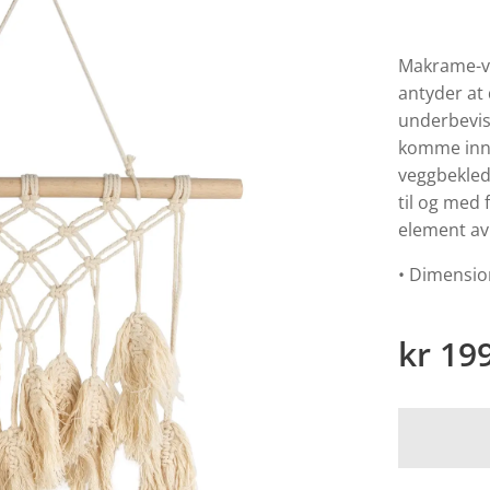
Makrame-v
antyder at
underbevis
komme inn 
veggbekled
til og med 
element av 
• Dimension
kr
19