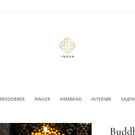
ØREDOBBER
RINGER
ARMBÅND
INTERIØR
SKJØN
Buddh