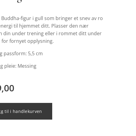
n Buddha-figur i gull som bringer et snev av ro
energi til hjemmet ditt. Plasser den nær
 din under trening eller i rommet ditt under
 for fornyet opplysning.
og passform: 5,5 cm
g pleie: Messing
9,00
g til i handlekurven