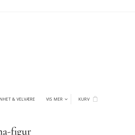
NHET & VELVÆRE
VIS MER
KURV
a-figur