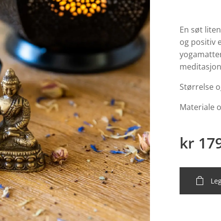
En søt lite
og positiv 
yogamatten
meditasjon
Størrelse 
Materiale o
kr
17
Leg